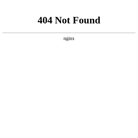
网站地图
首页
学术期刊
人事考试问答
人事考试百科
论文国内期刊号是什么开头怎么写标题
1 、期刊作者．题名〔j〕．刊名，出版年，卷(期)∶起止页
码 2、专著作者．书名〔m〕．版本(第一版不著录)．出版
地∶出版者，出版年∶起止页码 3、论文集作者．题名
〔c〕．编者．论文集名，出版地∶出版者，出版年...
查看全
文
平凡yifen
5人参与回答
浏览（149）
2023-12-07
法学论文研究综述的格式要求怎么写